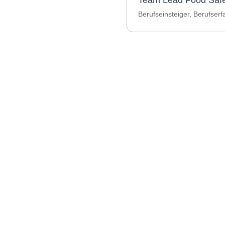
Team Lead Food Safe
Berufseinsteiger, Berufser