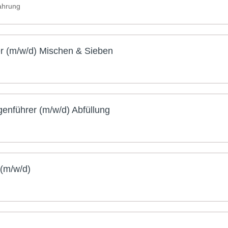
fahrung
er (m/w/d) Mischen & Sieben
enführer (m/w/d) Abfüllung
(m/w/d)