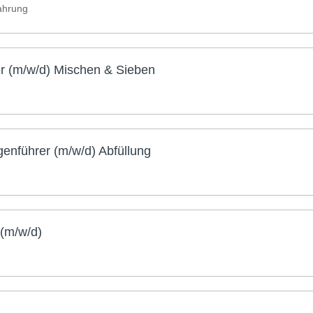
fahrung
er (m/w/d) Mischen & Sieben
enführer (m/w/d) Abfüllung
(m/w/d)